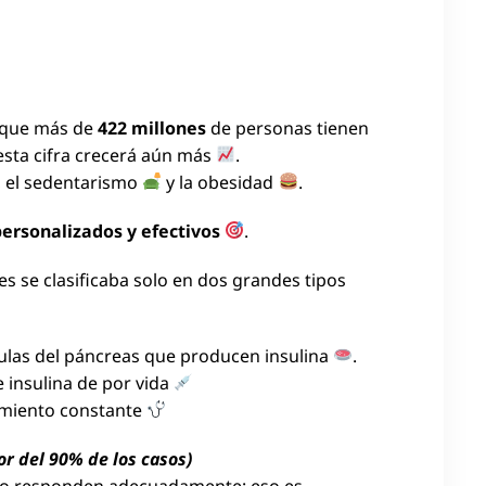
 que más de
422 millones
de personas tienen
sta cifra crecerá aún más
.
, el sedentarismo
y la obesidad
.
personalizados y efectivos
.
s se clasificaba solo en dos grandes tipos
lulas del páncreas que producen insulina
.
 insulina de por vida
imiento constante
r del 90% de los casos)
s no responden adecuadamente: eso es