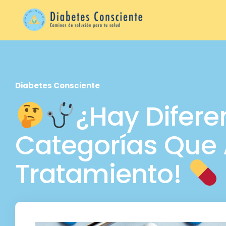
Diabetes Consciente
¿Hay Difere
Categorías Que 
Tratamiento!