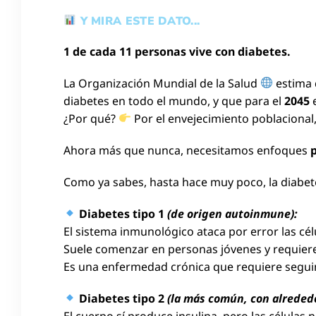
Y MIRA ESTE DATO...
1 de cada 11 personas vive con diabetes.
La Organización Mundial de la Salud
estima
diabetes en todo el mundo, y que para el
2045
e
¿Por qué?
Por el envejecimiento poblacional
Ahora más que nunca, necesitamos enfoques
Como ya sabes, hasta hace muy poco, la diabete
Diabetes tipo 1
(de origen autoinmune):
El sistema inmunológico ataca por error las cé
Suele comenzar en personas jóvenes y requiere
Es una enfermedad crónica que requiere segu
Diabetes tipo 2
(la más común, con alrededo
El cuerpo sí produce insulina, pero las célula