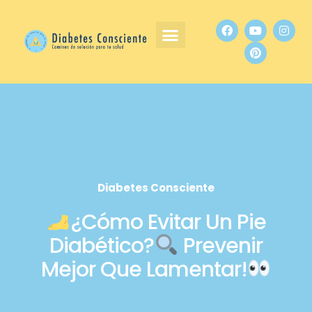
Diabetes Consciente
¿Cómo Evitar Un Pie
Diabético?
Prevenir
Mejor Que Lamentar!